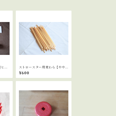
/ヒン
ストロースター用麦わら【やや
太め】(国産、無農薬)50本
¥600