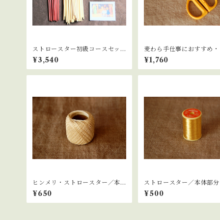
ストロースター初級コースセッ
麦わら手仕事におすすめ・
ト／ストロースター初級コース
フトハサミ フッ素加工
¥3,540
¥1,760
受講用
ヒンメリ・ストロースター／本
ストロースター／本体部分
体部分の糸 ベージュ
糸 ゴールド
¥650
¥500