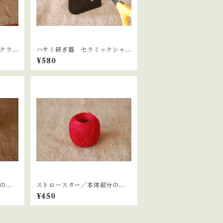
クラ
ハサミ研ぎ器 セラミックシャ
ープナー
¥580
の
ストロースター／本体部分の
糸 赤
¥450