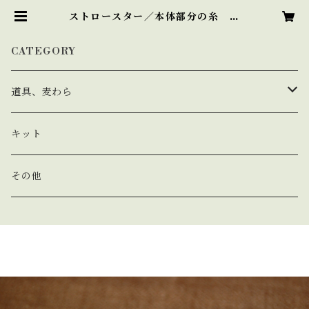
ストロースター／本体部分の糸 ゴ
ールド | Forest Chimney
CATEGORY
道具、麦わら
道具
キット
麦わら
その他