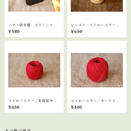
ハサミ研ぎ器 セラミックシ
ヒンメリ・ストロースター／
ャープナー
本体部分の糸 ベージュ
¥580
¥650
ストロースター／本体部分の
ストロースター／オーナメン
糸 赤
ト用輪っか部分の糸 赤
¥450
¥400